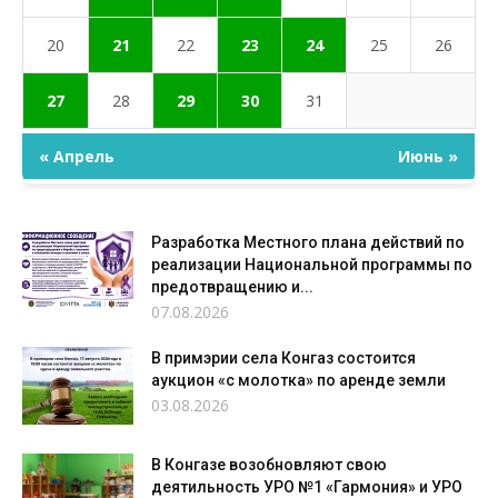
20
21
22
23
24
25
26
27
28
29
30
31
« Апрель
Июнь »
Разработка Местного плана действий по
реализации Национальной программы по
предотвращению и...
07.08.2026
В примэрии села Конгаз состоится
аукцион «с молотка» по аренде земли
03.08.2026
В Конгазе возобновляют свою
деятильность УРО №1 «Гармония» и УРО