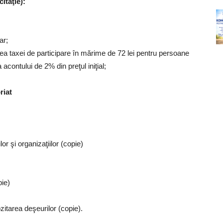
itaţie):
ar;
a taxei de participare în mărime de 72 lei pentru persoane
 acontului de 2% din preţul iniţial;
riat
lor şi organizaţiilor (copie)
pie)
zitarea deşeurilor (copie).