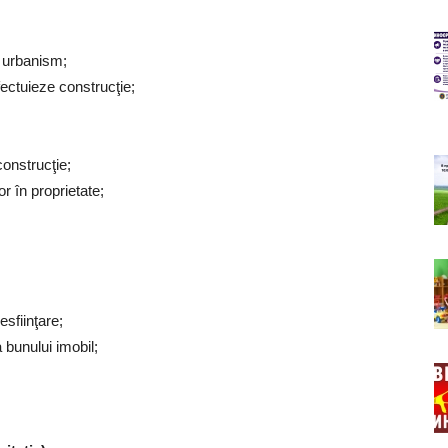
e urbanism;
ectuieze construcţie;
construcţie;
or în proprietate;
esfiinţare;
 bunului imobil;