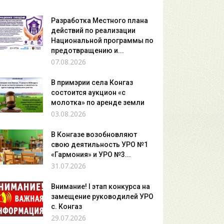
Разработка Местного плана
действий по реализации
Национальной программы по
предотвращению и...
07.08.2026
В примэрии села Конгаз
состоится аукцион «с
молотка» по аренде земли
03.08.2026
В Конгазе возобновляют
свою деятильность УРО №1
«Гармония» и УРО №3...
31.07.2026
Внимание! I этап конкурса на
замещение руководилей УРО
с. Конгаз
29.07.2026