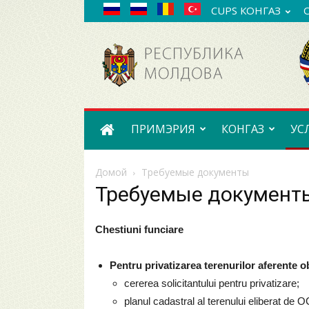
CUPS КОНГАЗ
Примэрия
села
Конгаз
ПРИМЭРИЯ
КОНГАЗ
УС
Домой
Требуемые документы
Требуемые документ
Chestiuni funciare
Pentru privatizarea terenurilor aferente ob
cererea solicitantului pentru privatizare;
planul cadastral al terenului eliberat de O