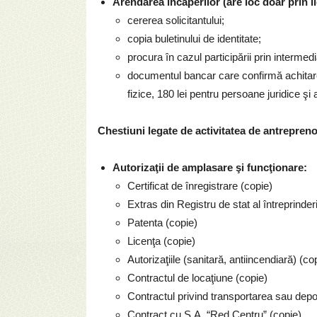
Arendarea încăperilor (are loc doar prin lic
cererea solicitantului;
copia buletinului de identitate;
procura în cazul participării prin intermedi
documentul bancar care confirmă achitare
fizice, 180 lei pentru persoane juridice şi a
Chestiuni legate de activitatea de antrepreno
Autorizaţii de amplasare şi funcţionare:
Certificat de înregistrare (copie)
Extras din Registru de stat al întreprinderi
Patenta (copie)
Licenţa (copie)
Autorizaţiile (sanitară, antiincendiară) (co
Contractul de locaţiune (copie)
Contractul privind transportarea sau depo
Contract cu S.A. “Red Centru” (copie)