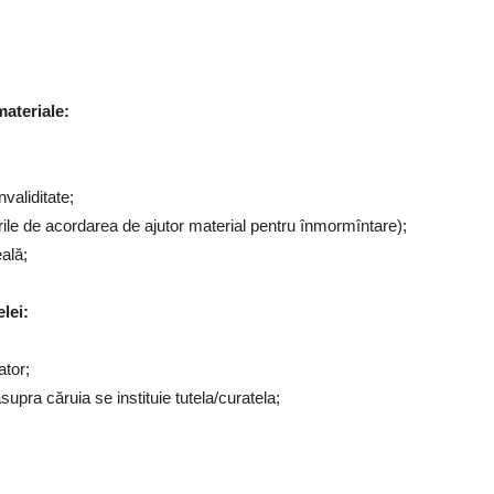
materiale:
validitate;
rile de acordarea de ajutor material pentru înmormîntare);
eală;
elei:
ator;
asupra căruia se instituie tutela/curatela;