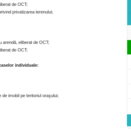
eliberat de OCT;
rivind privatizarea terenului;
tru arendă, eliberat de OCT;
eliberat de OCT;
caselor individuale:
de imobil pe teritoriul oraşului;