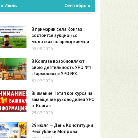
« Июль
Сентябрь »
В примэрии села Конгаз
состоится аукцион «с
молотка» по аренде земли
03.08.2026
В Конгазе возобновляют
свою деятильность УРО №1
«Гармония» и УРО №3...
31.07.2026
Внимание! I этап конкурса на
замещение руководилей УРО
с. Конгаз
29.07.2026
29 июля — День Конституции
Республики Молдова!