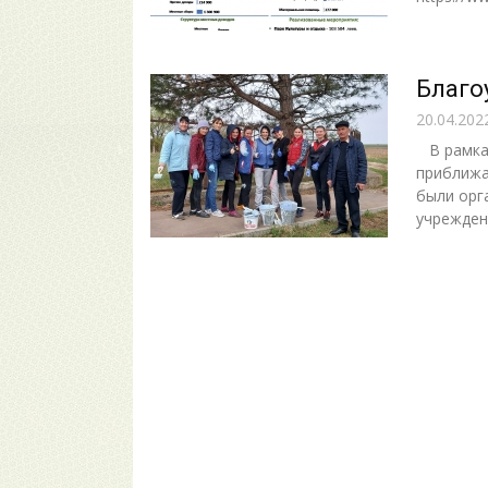
Благо
20.04.202
В рамках
приближа
были орг
учреждени