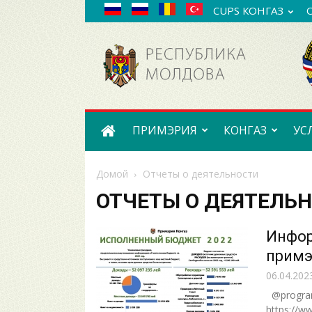
CUPS КОНГАЗ
Примэрия
села
Конгаз
ПРИМЭРИЯ
КОНГАЗ
УС
Домой
Отчеты о деятельности
ОТЧЕТЫ О ДЕЯТЕЛЬ
Инфор
примэ
06.04.202
@progra
https://