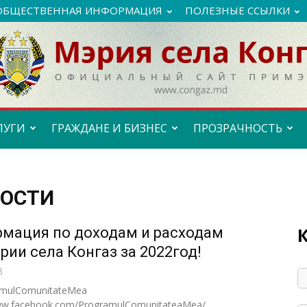
ОБЩЕСТВЕННАЯ ИНФОРМАЦИЯ
ПОЛЕЗНЫЕ ССЫЛКИ
ЛУГИ
ГРАЖДАНЕ И БИЗНЕС
ПРОЗРАЧНОСТЬ
НОСТИ
мация по доходам и расходам
рии села Конгаз за 2022год!
3
mulComunitateMea
www.facebook.com/ProgramulComunitateaMea/