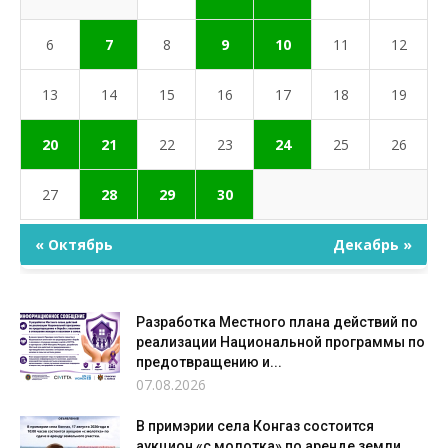
6
7
8
9
10
11
12
13
14
15
16
17
18
19
20
21
22
23
24
25
26
27
28
29
30
« Октябрь
Декабрь »
Разработка Местного плана действий по
реализации Национальной программы по
предотвращению и...
07.08.2026
В примэрии села Конгаз состоится
аукцион «с молотка» по аренде земли