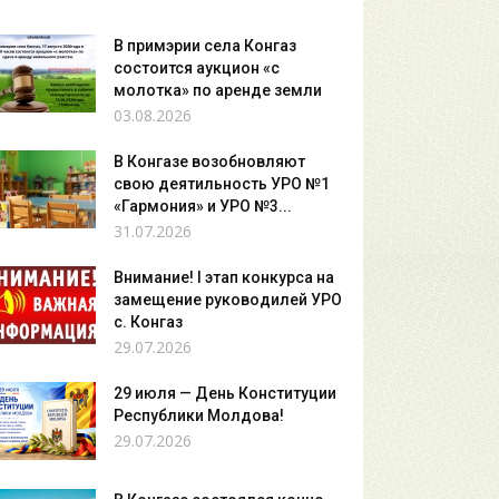
В примэрии села Конгаз
состоится аукцион «с
молотка» по аренде земли
03.08.2026
В Конгазе возобновляют
свою деятильность УРО №1
«Гармония» и УРО №3...
31.07.2026
Внимание! I этап конкурса на
замещение руководилей УРО
с. Конгаз
29.07.2026
29 июля — День Конституции
Республики Молдова!
29.07.2026