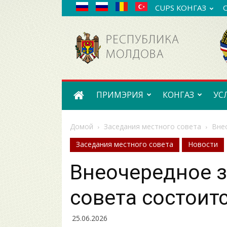
CUPS КОНГАЗ
Примэрия
села
Конгаз
ПРИМЭРИЯ
КОНГАЗ
УС
Домой
Заседания местного совета
Вне
Заседания местного совета
Новости
Внеочередное 
совета состоитс
25.06.2026