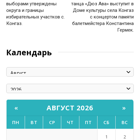
выборами утверждены
танца «Дюз Ава» выступит в
округа и границы
Доме культуры села Конгаз
избирательных участков с.
с концертом памяти
Конгаз.
балетмейстера Константина
Гермек.
Календарь
АВГУСТ 2026
«
»
ПН
ВТ
СР
ЧТ
ПТ
СБ
ВС
1
2