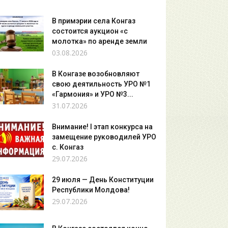
В примэрии села Конгаз
состоится аукцион «с
молотка» по аренде земли
03.08.2026
В Конгазе возобновляют
свою деятильность УРО №1
«Гармония» и УРО №3...
31.07.2026
Внимание! I этап конкурса на
замещение руководилей УРО
с. Конгаз
29.07.2026
29 июля — День Конституции
Республики Молдова!
29.07.2026