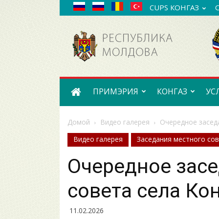
CUPS КОНГАЗ
Примэрия
села
Конгаз
ПРИМЭРИЯ
КОНГАЗ
УС
Домой
Видео галерея
Очередное заседа
Видео галерея
Заседания местного со
Очередное зас
совета села Кон
11.02.2026