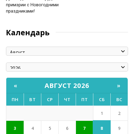
примэрии с Новогодними
праздниками!
Календарь
АВГУСТ 2026
«
»
ПН
ВТ
СР
ЧТ
ПТ
СБ
ВС
1
2
8
3
4
5
6
7
9