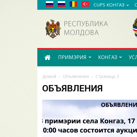
CUPS КОНГАЗ
Примэрия
села
Конгаз
ПРИМЭРИЯ
КОНГАЗ
УС
Домой
Объявления
Страница 3
ОБЪЯВЛЕНИЯ