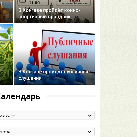
№1
В Конгазе пройдёт конно-
спортивный праздник
В Конгазе пройдут публичные
слушания
Календарь