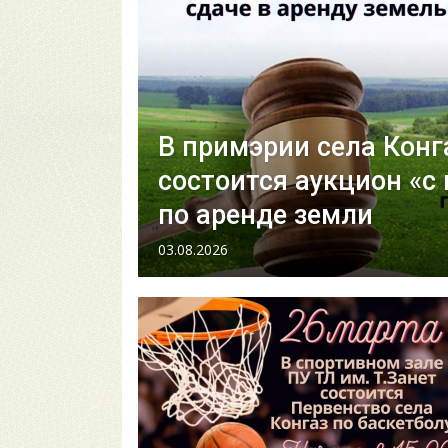
В примэрии села Конг
состоится аукцион «с
по аренде земли
03.08.2026