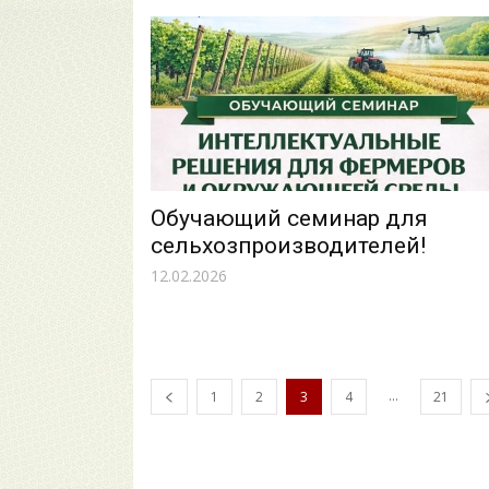
Обучающий семинар для
сельхозпроизводителей!
12.02.2026
...
1
2
3
4
21