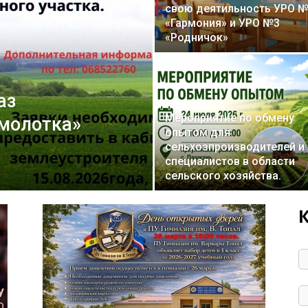
свою деятильность УРО 
«Гармония» и УРО №3
«Родничок»
аз
Мероприятие по обмену
 молотка»
опытом для
сельхозпроизводителей и
специалистов в области
сельского хозяйства.