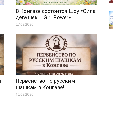
В Конгазе состоится Шоу «Сила
девушек – Girl Power»
27.02.2026
й
Первенство по русским
шашкам в Конгазе!
12.02.2026